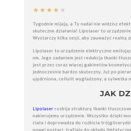
Tygodnie mijają, a Ty nadal nie widzisz efek
skuteczne działania! Lipolaser to urządzenie
Wystarczy kilka sesji, aby zauważyć realną 
Lipolaser to urządzenie elektryczne emituj
nm. Jego zadaniem jest redukcja tkanki tłu
jest przez coraz więcej gabinetów kosmetycz
jednocześnie bardzo skuteczny. Już po pierws
ujędrniona, cellulit wygładzony, a sylwetka 
JAK DZ
Lipolaser
rozbija strukturę tkanki tłuszczowe
nakierujemy urządzenie. Wszystko dzięki mo
ciała i doprowadza do rozbicia trójgliceryd
nowej postaci, trafiają do układu limfatyczn