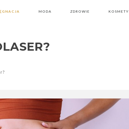
LĘGNACJA
MODA
ZDROWIE
KOSMETY
OLASER?
er?