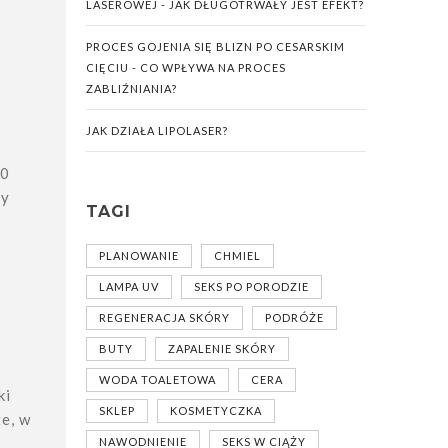
LASEROWEJ - JAK DŁUGOTRWAŁY JEST EFEKT?
PROCES GOJENIA SIĘ BLIZN PO CESARSKIM
CIĘCIU - CO WPŁYWA NA PROCES
ZABLIŹNIANIA?
JAK DZIAŁA LIPOLASER?
60
ny
TAGI
PLANOWANIE
CHMIEL
LAMPA UV
SEKS PO PORODZIE
REGENERACJA SKÓRY
PODRÓŻE
BUTY
ZAPALENIE SKÓRY
WODA TOALETOWA
CERA
ki
SKLEP
KOSMETYCZKA
te, w
NAWODNIENIE
SEKS W CIĄŻY