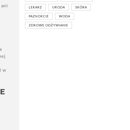
 ani
LEKARZ
URODA
SKÓRA
PAZNOKCIE
WODA
ZDROWE ODŻYWIANIE
a
nej
ż w
JE