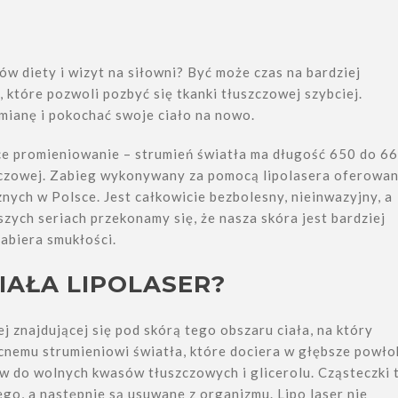
tów diety i wizyt na siłowni? Być może czas na bardziej
, które pozwoli pozbyć się tkanki tłuszczowej szybciej.
zmianę i pokochać swoje ciało na nowo.
ące promieniowanie – strumień światła ma długość 650 do 6
szczowej. Zabieg wykonywany za pomocą lipolasera oferowa
nych w Polsce. Jest całkowicie bezbolesny, nieinwazyjny, a
zych seriach przekonamy się, że nasza skóra jest bardziej
nabiera smukłości.
IAŁA LIPOLASER?
j znajdującej się pod skórą tego obszaru ciała, na który
cnemu strumieniowi światła, które dociera w głębsze powło
ów do wolnych kwasów tłuszczowych i glicerolu. Cząsteczki 
ego, a następnie są usuwane z organizmu. Lipo laser nie