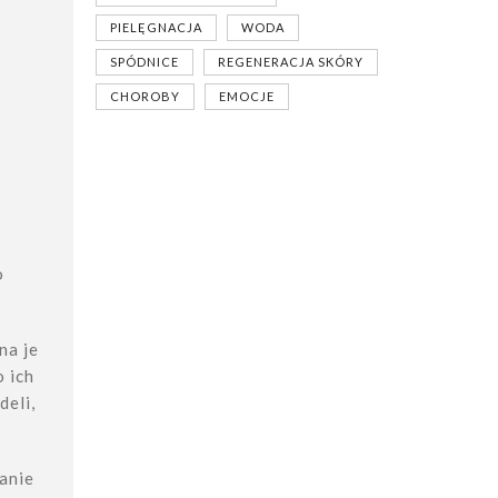
PIELĘGNACJA
WODA
SPÓDNICE
REGENERACJA SKÓRY
CHOROBY
EMOCJE
,
o
na je
o ich
deli,
wanie