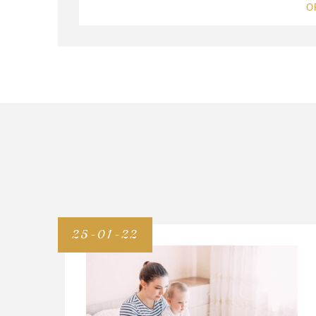
O
25-01-22