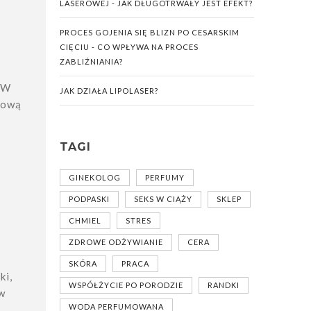
LASEROWEJ - JAK DŁUGOTRWAŁY JEST EFEKT?
PROCES GOJENIA SIĘ BLIZN PO CESARSKIM
CIĘCIU - CO WPŁYWA NA PROCES
ZABLIŹNIANIA?
 W
JAK DZIAŁA LIPOLASER?
zową
TAGI
GINEKOLOG
PERFUMY
PODPASKI
SEKS W CIĄŻY
SKLEP
CHMIEL
STRES
ZDROWE ODŻYWIANIE
CERA
SKÓRA
PRACA
ki,
WSPÓŁŻYCIE PO PORODZIE
RANDKI
ów
WODA PERFUMOWANA