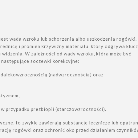
est wada wzroku lub schorzenia albo uszkodzenia rogówki.
średnicę i promień krzywizny materiału, który odgrywa kluc
ci widzenia. W zależności od wady wzroku, która może być
 następujące soczewki korekcyjne:
z dalekowzrocznością (nadwzrocznością) oraz
atyzmem,
 w przypadku prezbiopii (starczowzroczności).
yczne, to zwykle zawierają substancje lecznicze lub opatrun
rację rogówki oraz ochronić oko przed działaniem czynnik