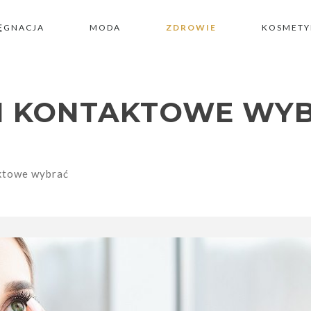
LĘGNACJA
MODA
ZDROWIE
KOSMETY
KI KONTAKTOWE WY
aktowe wybrać