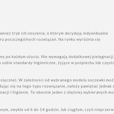
nież tryb ich noszenia, o którym decydują indywidualne
ru poszczególnych rozwiązań. Na rynku wyróżnia się
my po każdym użyciu. Nie wymagają dodatkowej pielęgnacji
sobie standardy higieniczne, żyjące w pośpiechu lub częst
esięczne). W zależności od wybranego modelu soczewki moż
ując się na tego typu rozwiązanie, należy pamiętać jednak 
cji i higienie. To obecnie jeden z chętniej wybieranych mo
nym, zwykle od 6 do 14 godzin, lub ciągłym, czyli nieprzer